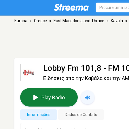
Europa
»
Greece
»
East Macedonia and Thrace
»
Kavala
»
Lobby Fm 101,8
- FM 10
Ειδήσεις απο την Καβάλα και την Α
Play Radio
Informações
Dados de Contato