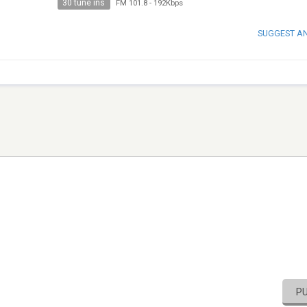
30 tune ins
FM 101.8
-
192Kbps
SUGGEST A
P