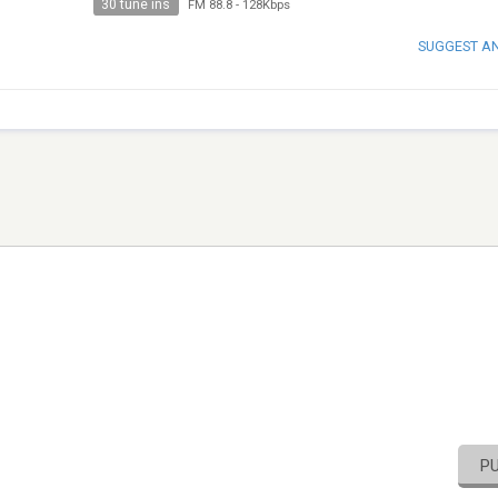
30 tune ins
FM 88.8
-
128Kbps
SUGGEST A
P