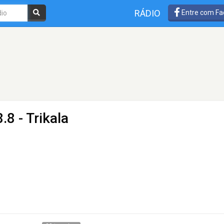
RÁDIO
Entre com Fa
.8 - Trikala
η