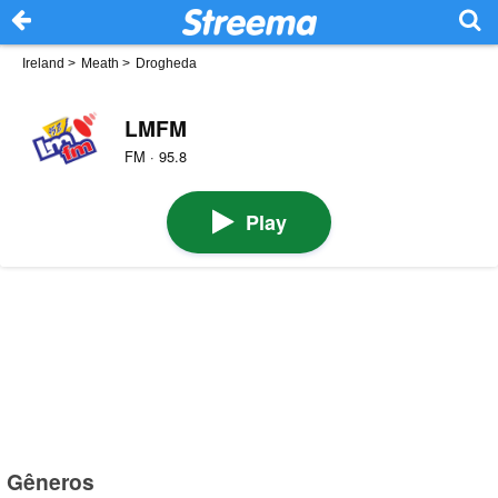
Ireland
>
Meath
>
Drogheda
LMFM
FM · 95.8
Play
Gêneros