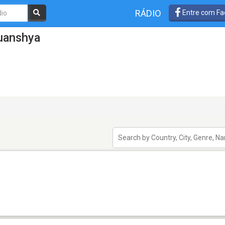
RÁDIO
Entre com Fa
uanshya