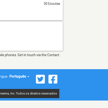
30 Escutas
le phones. Get in touch via the Contact
íngua :
Português
reema, Inc. Todos os direitos reservados