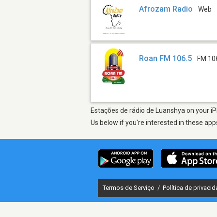
Afrozam Radio
Web
Roan FM 106.5
FM 10
Estações de rádio de Luanshya on your iP
Us below if you're interested in these app
Termos de Serviço
/
Política de privaci