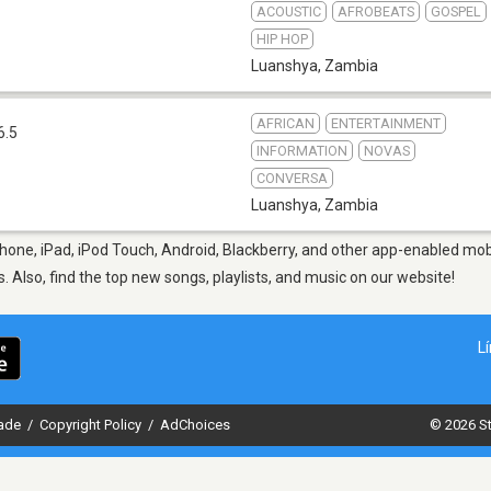
ACOUSTIC
AFROBEATS
GOSPEL
HIP HOP
Luanshya
,
Zambia
AFRICAN
ENTERTAINMENT
6.5
INFORMATION
NOVAS
CONVERSA
Luanshya
,
Zambia
hone, iPad, iPod Touch, Android, Blackberry, and other app-enabled mobi
s. Also, find the top new songs, playlists, and music on our website!
L
dade
/
Copyright Policy
/
AdChoices
© 2026 St