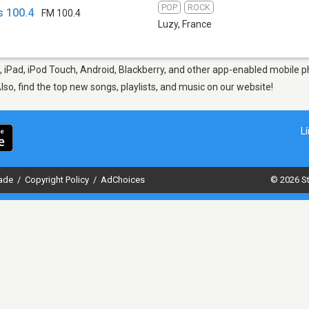
POP
ROCK
s 100.4
FM 100.4
Luzy
,
France
 iPad, iPod Touch, Android, Blackberry, and other app-enabled mobile ph
Also, find the top new songs, playlists, and music on our website!
L
dade
/
Copyright Policy
/
AdChoices
© 2026 St