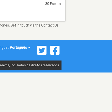
30 Escutas
ones. Get in touch via the Contact Us
íngua :
Português
reema, Inc. Todos os direitos reservados