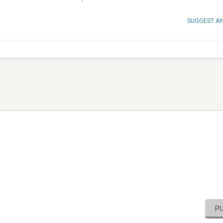
SUGGEST A
P