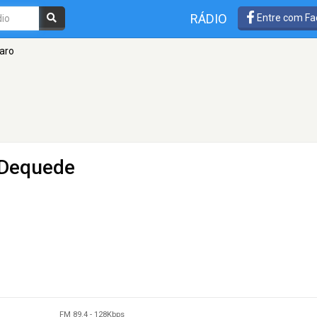
RÁDIO
Entre com Fa
aro
 Dequede
FM 89.4
-
128Kbps