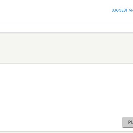
SUGGEST A
P