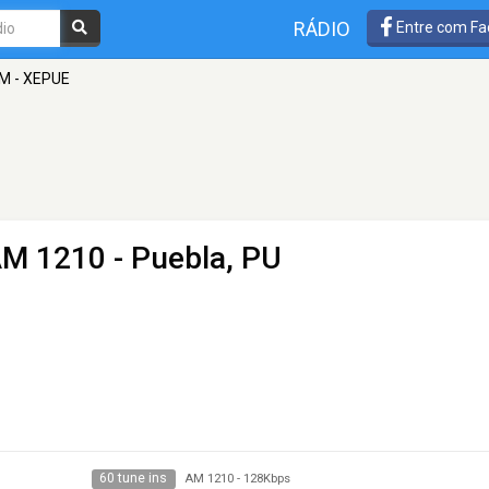
RÁDIO
Entre com Fa
FM - XEPUE
AM 1210 - Puebla, PU
60 tune ins
AM 1210
-
128Kbps