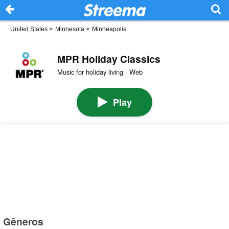
United States
>
Minnesota
>
Minneapolis
MPR Holiday Classics
Music for holiday living · Web
Play
Gêneros