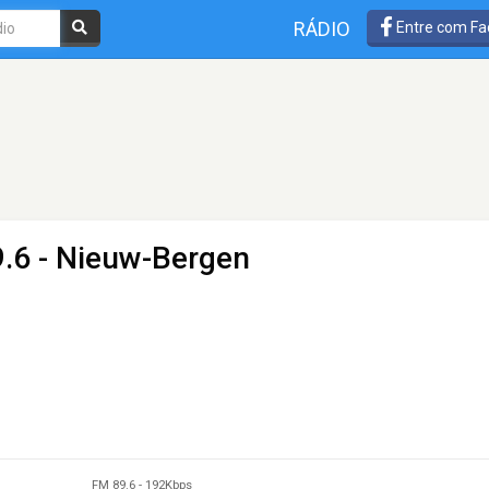
RÁDIO
Entre com Fa
.6 - Nieuw-Bergen
FM 89.6
-
192Kbps