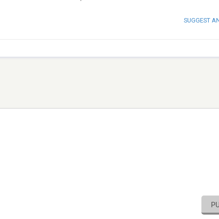
SUGGEST A
P