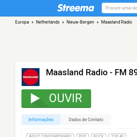
Europa
»
Netherlands
»
Nieuw-Bergen
»
Maasland Radio
Maasland Radio
- FM 89
OUVIR
Informações
Dados de Contato
ADULT CONTEMPORARY
POP
ROCK
TOP 40