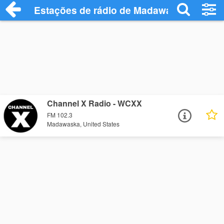
Estações de rádio de Madawaska - Ouça 
Channel X Radio - WCXX
FM 102.3
Madawaska, United States