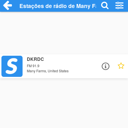
Estações de rádio de Many Farms - Ouça
DKRDC
FM 91.9
Many Farms, United States