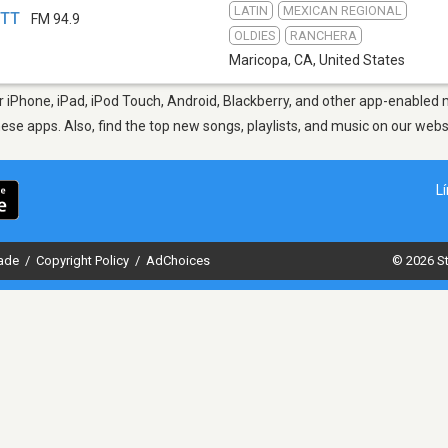
LATIN
MEXICAN REGIONAL
XTT
FM 94.9
OLDIES
RANCHERA
Maricopa, CA
,
United States
iPhone, iPad, iPod Touch, Android, Blackberry, and other app-enabled m
hese apps. Also, find the top new songs, playlists, and music on our webs
L
dade
/
Copyright Policy
/
AdChoices
© 2026 St