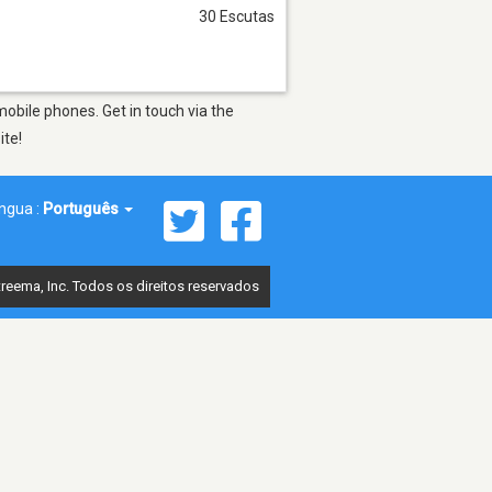
30 Escutas
obile phones. Get in touch via the
ite!
íngua :
Português
reema, Inc. Todos os direitos reservados