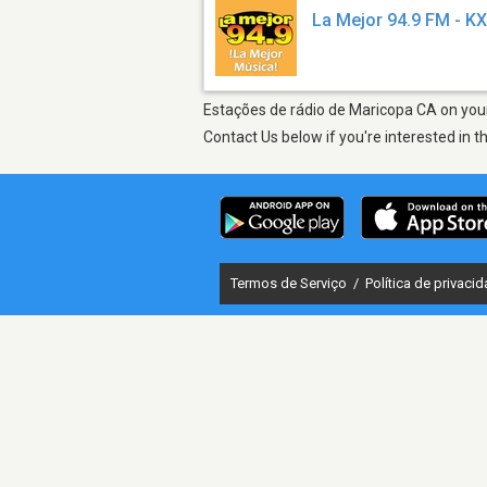
La Mejor 94.9 FM - K
Estações de rádio de Maricopa CA on your 
Contact Us below if you're interested in t
Termos de Serviço
/
Política de privaci