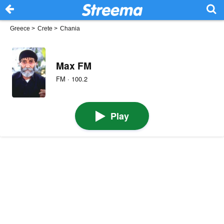
Greece
>
Crete
>
Chania
Max FM
FM · 100.2
Play