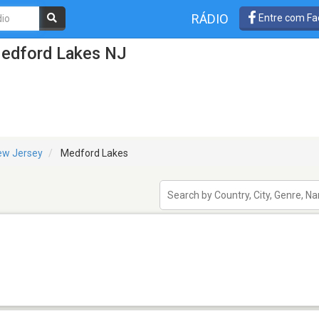
RÁDIO
Entre com Fa
Medford Lakes NJ
ew Jersey
Medford Lakes