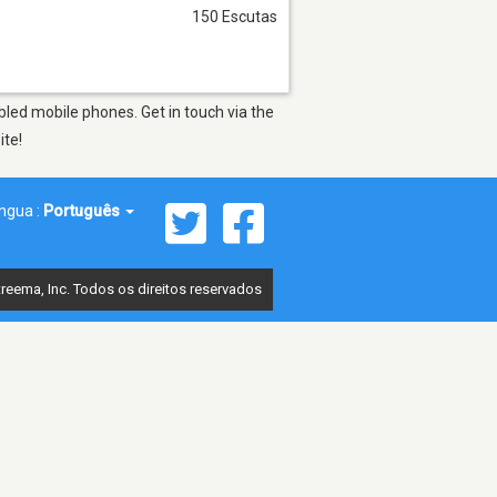
150 Escutas
led mobile phones. Get in touch via the
ite!
íngua :
Português
reema, Inc. Todos os direitos reservados