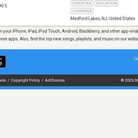
CHRISTIAN
EDUCATION
90.5
CONVERSA
Medford Lakes, NJ
,
United States
 your iPhone, iPad, iPod Touch, Android, Blackberry, and other app-enab
hese apps. Also, find the top new songs, playlists, and music on our webs
L
dade
/
Copyright Policy
/
AdChoices
© 2026 St