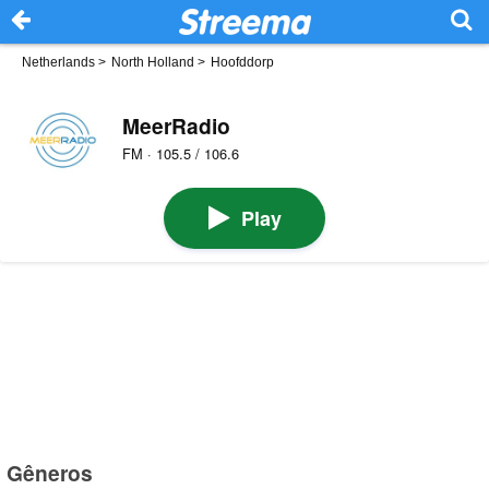
Netherlands
>
North Holland
>
Hoofddorp
MeerRadio
FM · 105.5 / 106.6
Play
Gêneros