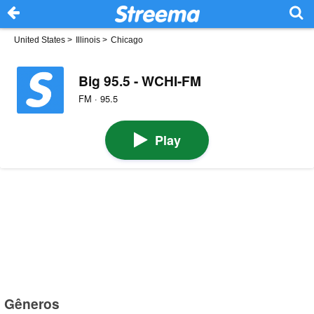
United States
>
Illinois
>
Chicago
Big 95.5 - WCHI-FM
FM · 95.5
Play
Gêneros