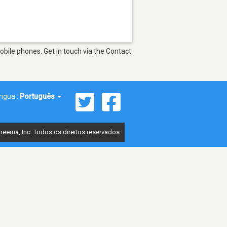
bile phones. Get in touch via the Contact
íngua :
Português
reema, Inc. Todos os direitos reservados