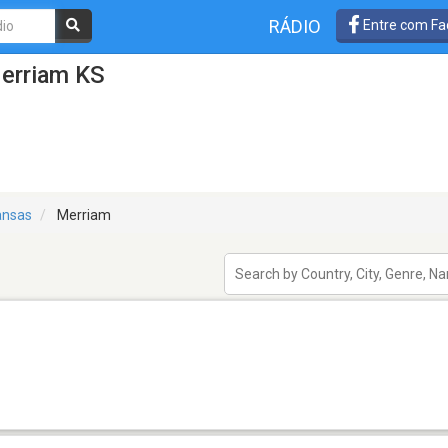
RÁDIO
Entre com Fa
erriam KS
ansas
Merriam