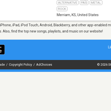
ALTERNATIVE
PAÍS
METAL
ROCK
Merriam, KS
,
United States
iPhone, iPad, iPod Touch, Android, Blackberry, and other app-enabled mo
s. Also, find the top new songs, playlists, and music on our website!
L
dade
/
Copyright Policy
/
AdChoices
© 2026 St