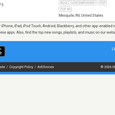
ADULT CONTEMPORARY
POP
7.5
TOP 40
Mesquite, NV
,
United States
iPhone, iPad, iPod Touch, Android, Blackberry, and other app-enabled m
hese apps. Also, find the top new songs, playlists, and music on our webs
L
dade
/
Copyright Policy
/
AdChoices
© 2026 St