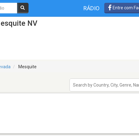
RÁDIO
Entre com Fa
Mesquite NV
evada
Mesquite