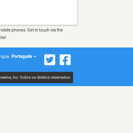
obile phones. Get in touch via the
ite!
íngua :
Português
reema, Inc. Todos os direitos reservados