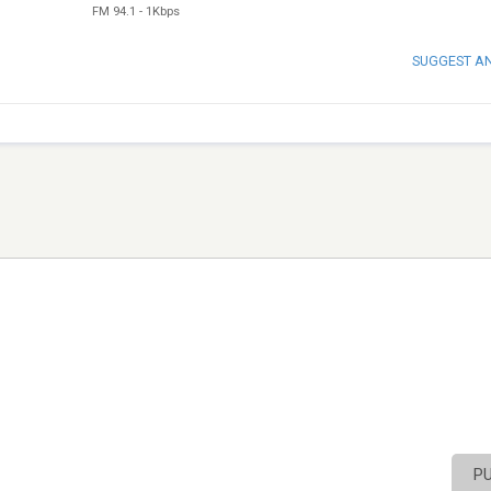
FM 94.1
-
1Kbps
SUGGEST A
P