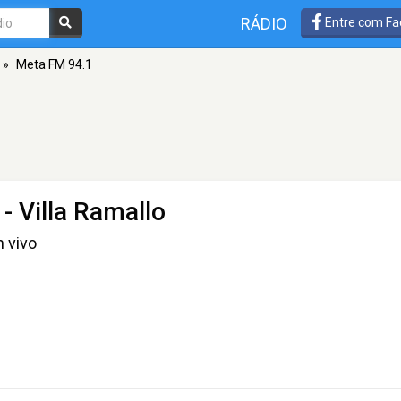
RÁDIO
Entre com Fa
»
Meta FM 94.1
- Villa Ramallo
n vivo