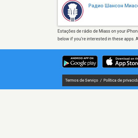
Радио Шансон Миас
Estações de rádio de Miass on your iPhone
below if you're interested in these apps. 
Termos de Serviço
/
Política de privaci