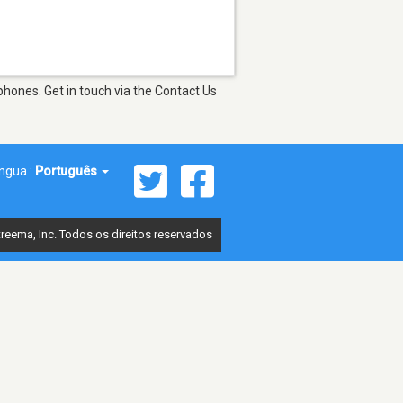
phones. Get in touch via the Contact Us
íngua :
Português
reema, Inc. Todos os direitos reservados