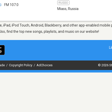
RUSSO
с
FM 107.0
Miass
,
Russia
, iPad, iPod Touch, Android, Blackberry, and other app-enabled mobile 
Also, find the top new songs, playlists, and music on our website!
L
dade
/
Copyright Policy
/
AdChoices
© 2026 St