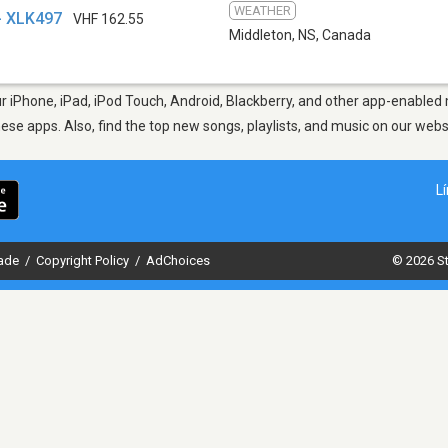
WEATHER
- XLK497
VHF 162.55
Middleton, NS
,
Canada
 iPhone, iPad, iPod Touch, Android, Blackberry, and other app-enabled 
hese apps. Also, find the top new songs, playlists, and music on our webs
L
dade
/
Copyright Policy
/
AdChoices
© 2026 St