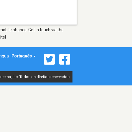
mobile phones. Get in touch via the
ite!
íngua :
Português
reema, Inc. Todos os direitos reservados