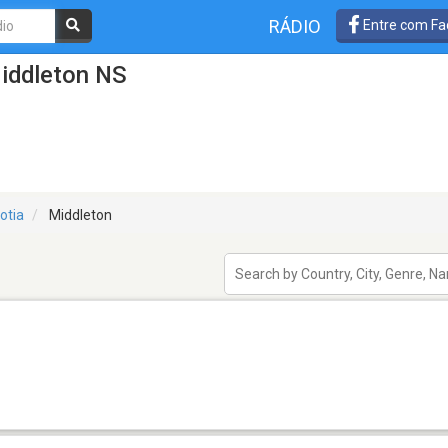
RÁDIO
Entre com Fa
iddleton NS
otia
Middleton