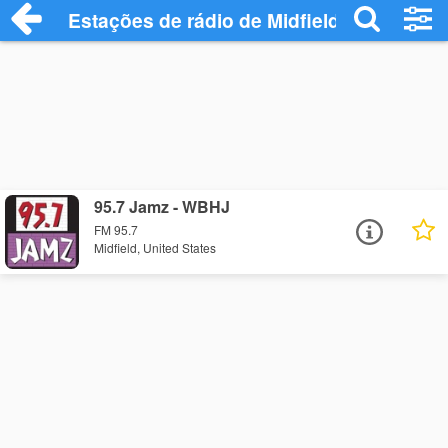
Estações de rádio de Midfield - Ouça Onl
95.7 Jamz - WBHJ
FM 95.7
Midfield, United States