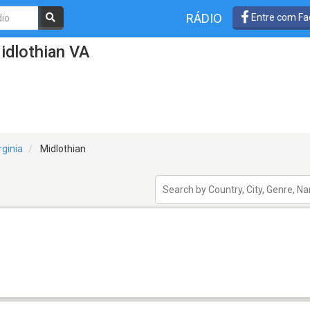
RÁDIO
Entre com Fa
idlothian VA
rginia
Midlothian