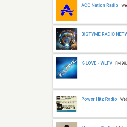
ACC Nation Radio
We
BIGTYME RADIO NET
K-LOVE - WLFV
FM 98
Power Hitz Radio
We