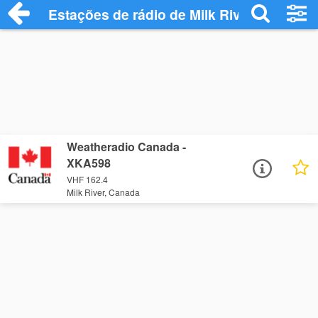
Estações de rádio de Milk River - Ouça O
Weatheradio Canada -
XKA598
VHF 162.4
Milk River, Canada