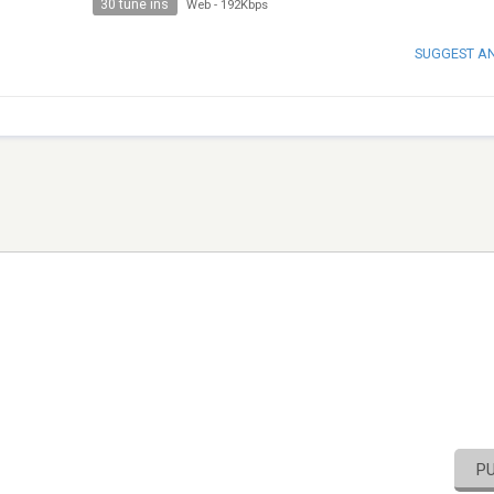
30 tune ins
Web
-
192Kbps
SUGGEST A
P