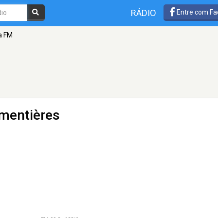
RÁDIO
Entre com Fa
a FM
rmentières