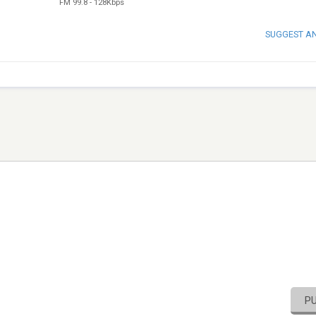
FM 99.8
-
128Kbps
SUGGEST A
P