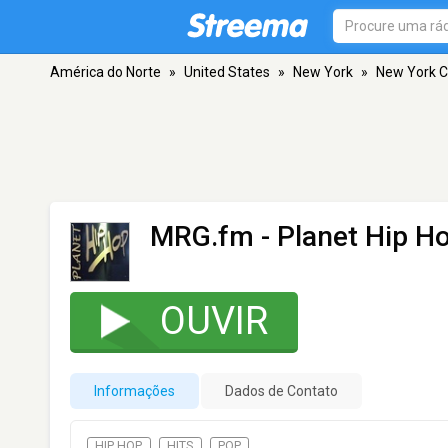
América do Norte
»
United States
»
New York
»
New York C
MRG.fm - Planet Hip H
OUVIR
Informações
Dados de Contato
HIP HOP
HITS
POP