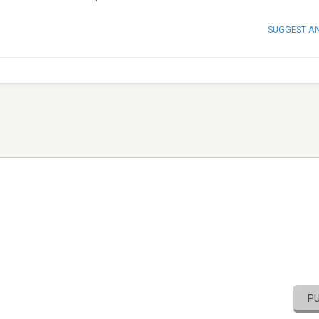
SUGGEST A
P