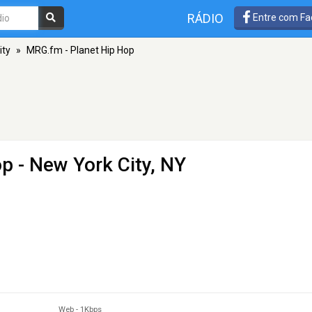
RÁDIO
Entre com Fa
ity
»
MRG.fm - Planet Hip Hop
op
- New York City, NY
Web
-
1Kbps