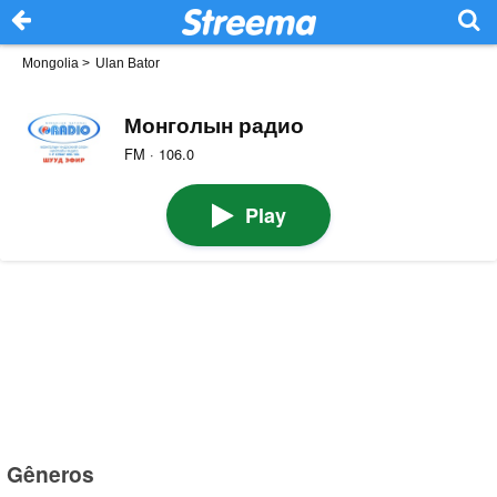
Mongolia
>
Ulan Bator
Монголын радио
FM · 106.0
Play
Gêneros