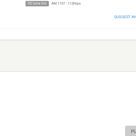
30 tune ins
AM 1107
-
112Kbps
SUGGEST A
P