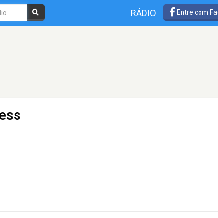
RÁDIO
Entre com Fa
ness