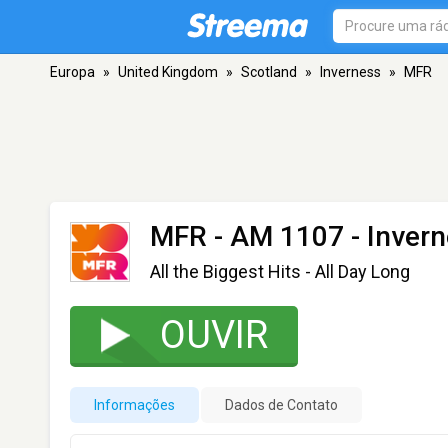
Europa
»
United Kingdom
»
Scotland
»
Inverness
»
MFR
MFR
- AM 1107 - Inver
All the Biggest Hits - All Day Long
OUVIR
Informações
Dados de Contato