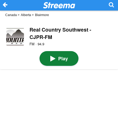
Canada
>
Alberta
>
Blairmore
Real Country Southwest -
CJPR-FM
FM · 94.9
Play