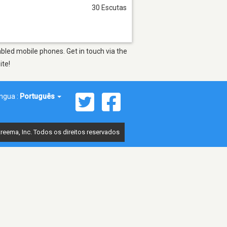
30 Escutas
bled mobile phones. Get in touch via the
ite!
íngua :
Português
reema, Inc. Todos os direitos reservados