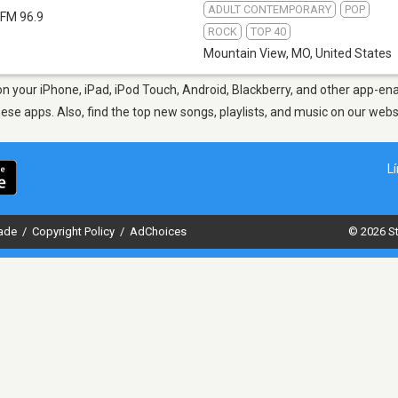
ADULT CONTEMPORARY
POP
FM 96.9
ROCK
TOP 40
Mountain View, MO
,
United States
 your iPhone, iPad, iPod Touch, Android, Blackberry, and other app-ena
hese apps. Also, find the top new songs, playlists, and music on our webs
L
dade
/
Copyright Policy
/
AdChoices
© 2026 St