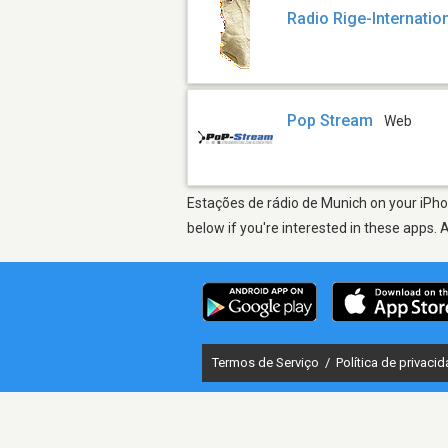
Radio Rige-Internatio
Pop Stream
Web
Estações de rádio de Munich on your iPhon
below if you're interested in these apps. 
Termos de Serviço
/
Política de privaci