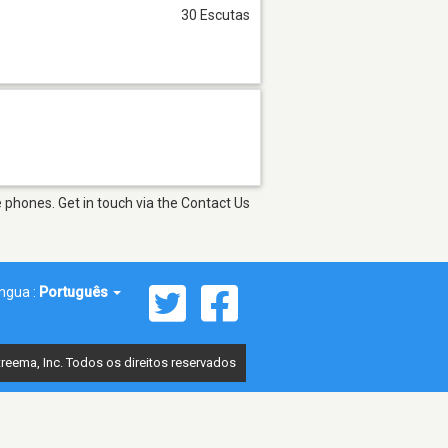
30 Escutas
 phones. Get in touch via the Contact Us
íngua :
Português
reema, Inc. Todos os direitos reservados