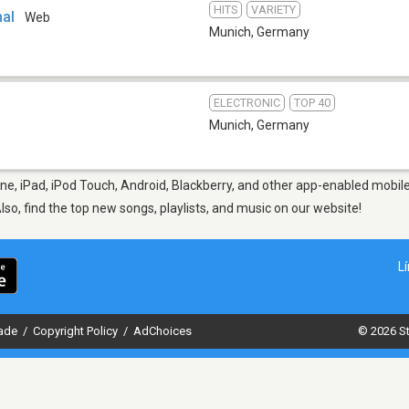
HITS
VARIETY
nal
Web
Munich
,
Germany
ELECTRONIC
TOP 40
Munich
,
Germany
e, iPad, iPod Touch, Android, Blackberry, and other app-enabled mobile
Also, find the top new songs, playlists, and music on our website!
L
dade
/
Copyright Policy
/
AdChoices
© 2026 St