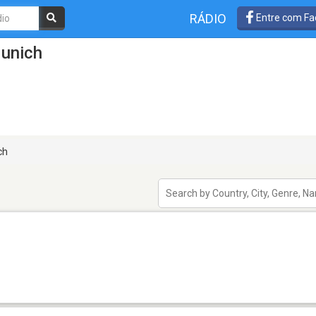
RÁDIO
Entre com Fa
Munich
ch