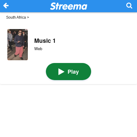
South Africa
>
Music 1
Web
Play