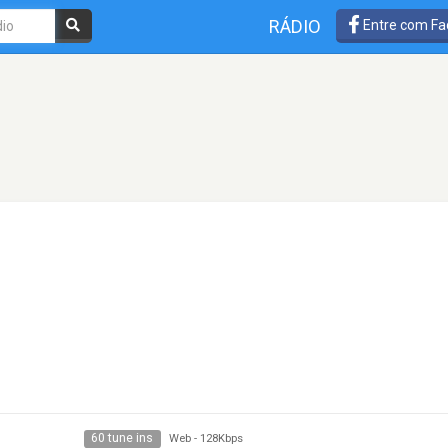
RÁDIO
Entre com Fa
60 tune ins
Web
-
128Kbps