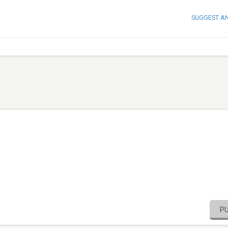
SUGGEST A
P