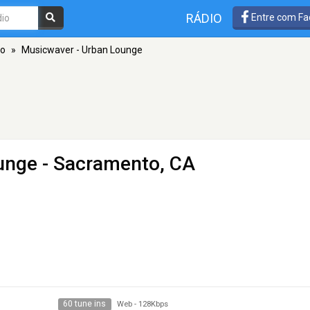
RÁDIO
Entre com Fa
to
»
Musicwaver - Urban Lounge
unge
- Sacramento, CA
60 tune ins
Web
-
128Kbps