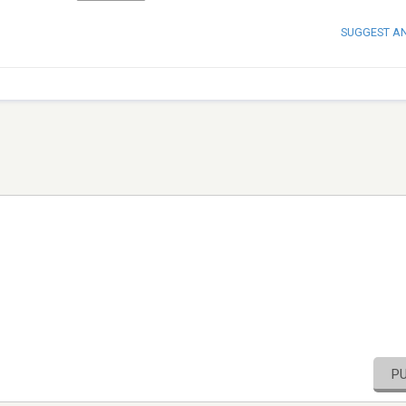
SUGGEST A
P