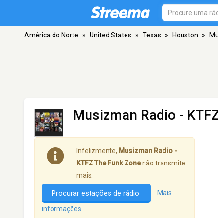
América do Norte
»
United States
»
Texas
»
Houston
»
Mu
Musizman Radio - KTFZ
Infelizmente,
Musizman Radio -
KTFZ The Funk Zone
não transmite
mais.
Procurar estações de rádio
Mais
informações