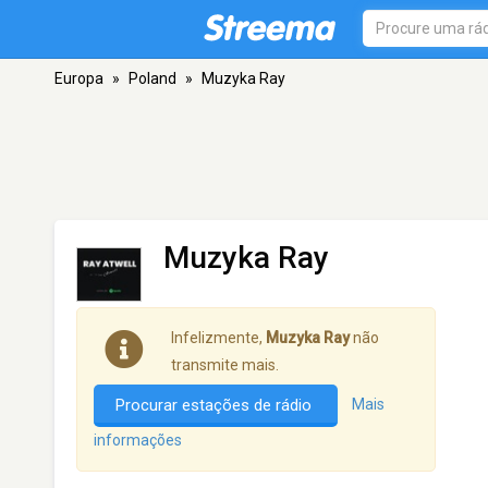
Europa
»
Poland
»
Muzyka Ray
Muzyka Ray
Infelizmente,
Muzyka Ray
não
transmite mais.
Procurar estações de rádio
Mais
informações