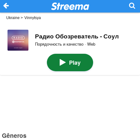
Ukraine
>
Vinnytsya
Радио Обозреватель - Соул
Порядочность и качество · Web
Play
Gêneros