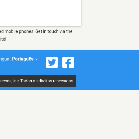
d mobile phones. Get in touch via the
ite!
íngua :
Português
reema, Inc. Todos os direitos reservados