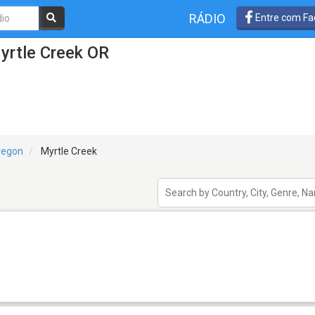
RÁDIO
Entre com Fa
yrtle Creek OR
regon
Myrtle Creek