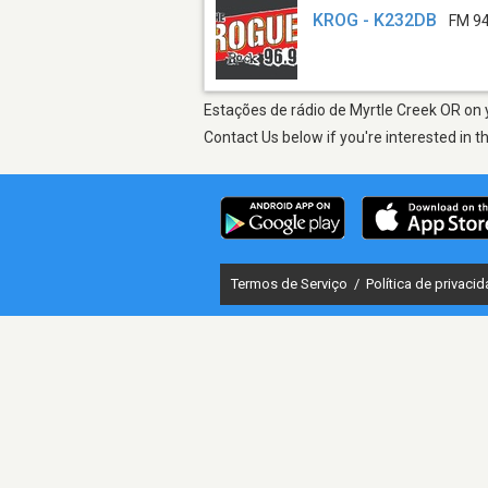
KROG - K232DB
FM 94
Estações de rádio de Myrtle Creek OR on y
Contact Us below if you're interested in t
Termos de Serviço
/
Política de privaci