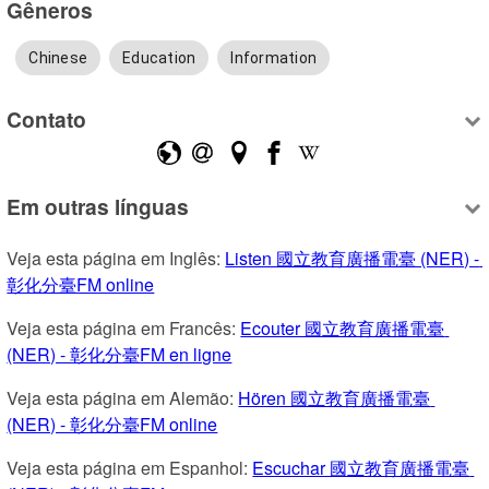
Gêneros
Chinese
Education
Information
Contato
Em outras línguas
Veja esta página em Inglês: 
Listen 國立教育廣播電臺 (NER) - 
彰化分臺FM online
Veja esta página em Francês: 
Ecouter 國立教育廣播電臺 
(NER) - 彰化分臺FM en ligne
Veja esta página em Alemão: 
Hören 國立教育廣播電臺 
(NER) - 彰化分臺FM online
Veja esta página em Espanhol: 
Escuchar 國立教育廣播電臺 