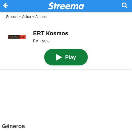
Greece
>
Attica
>
Athens
ERT Kosmos
FM · 93.6
Play
Gêneros