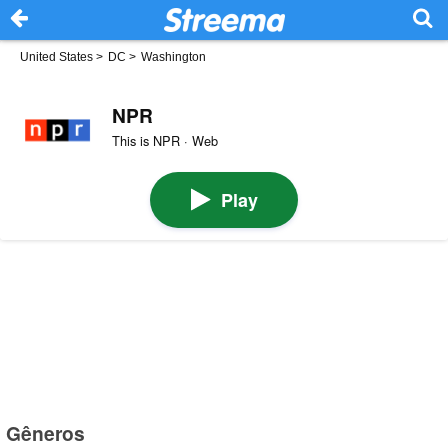
United States
>
DC
>
Washington
NPR
This is NPR · Web
Play
Gêneros