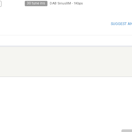
30 tune ins
DAB SiriusXM
-
1Kbps
SUGGEST A