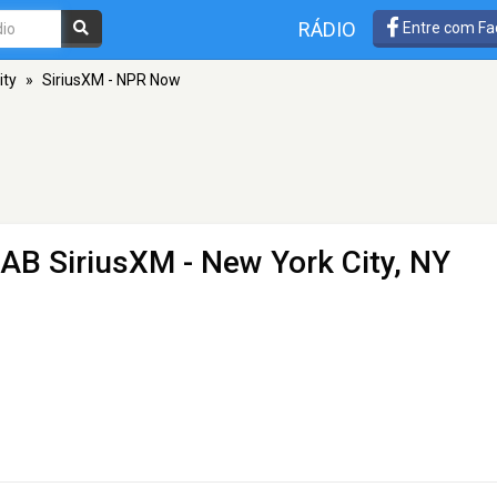
RÁDIO
Entre com Fa
ity
»
SiriusXM - NPR Now
AB SiriusXM - New York City, NY