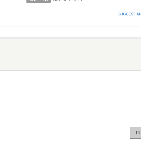
30 tune ins
FM 87.8
-
256Kbps
SUGGEST A
P