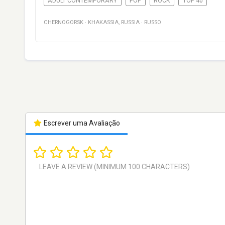
ADULT CONTEMPORARY
POP
ROCK
TOP 40
CHERNOGORSK
·
KHAKASSIA
,
RUSSIA
·
RUSSO
Escrever uma Avaliação