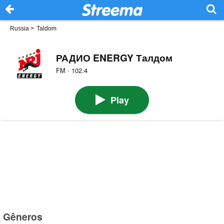
Russia
>
Taldom
РАДИО ENERGY Талдом
FM · 102.4
Play
Gêneros