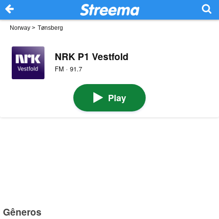
Norway
>
Tønsberg
NRK P1 Vestfold
FM · 91.7
Play
Gêneros