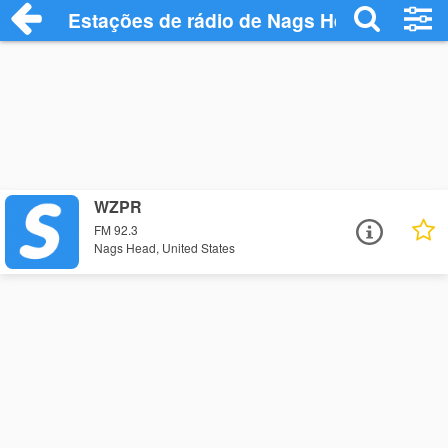
Estações de rádio de Nags Head - Ouça 
WZPR
FM 92.3
Nags Head, United States