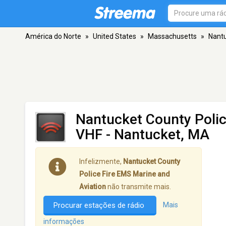
América do Norte
»
United States
»
Massachusetts
»
Nant
Nantucket County Polic
VHF - Nantucket, MA
Infelizmente,
Nantucket County
Police Fire EMS Marine and
Aviation
não transmite mais.
Procurar estações de rádio
Mais
informações