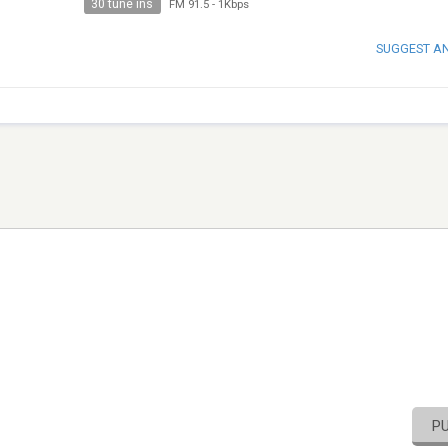
30 tune ins
FM 91.5
-
1Kbps
SUGGEST A
P