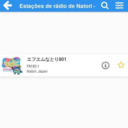
Estações de rádio de Natori - Ouça Onlin
エフエムなとり801
FM 80.1
Natori, Japan